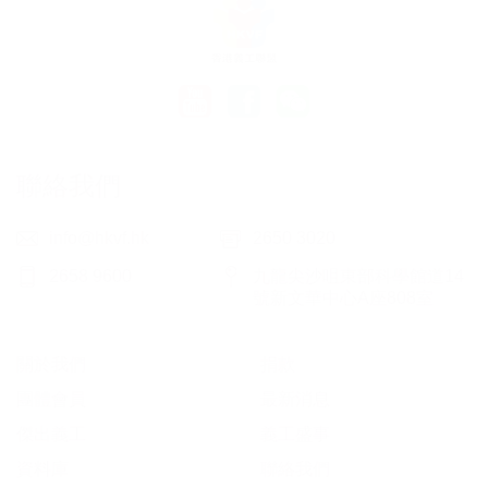
聯絡我們
info@hkvf.hk
2650 3020
2658 9600
九龍尖沙咀東部科學館道14
號新文華中心A座808室
關於我們
捐款
團體會員
最新消息
傑出義工
義工盛事
資料庫
聯絡我們