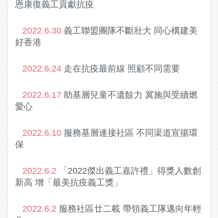
恩康復義工貢獻抗疫
2022.6.30
義工聯盟團隊不斷壯大 同心構建美
好香港
2022.6.24
走在抗疫最前線 照顧不同需要
2022.6.17
助基層兒童不遺餘力 冀施與受續燃
愛心
2022.6.10
服務基層連接社區 不同渠道宣揚環
保
2022.6.2
「2022傑出義工嘉許禮」得獎人數創
新高 增「最美抗疫義工獎」
2022.6.2
服務社區廿二載 帶領義工隊邁向年輕